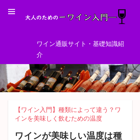
コ
ン
テ
ン
ツ
ワイン通販サイト・基礎知識紹
へ
介
ス
キ
ッ
プ
【ワイン入門】種類によって違う？ワ
インを美味しく飲むための温度
ワインが美味しい温度は種