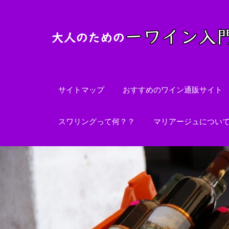
コ
ン
テ
ン
ツ
へ
サイトマップ
おすすめのワイン通販サイト
ス
キ
スワリングって何？？
マリアージュについ
ッ
プ