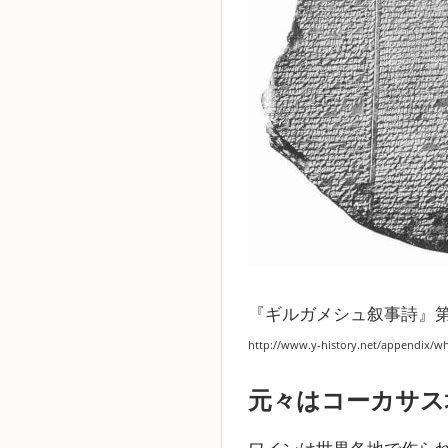
『ギルガメシュ叙事詩』第
http://www.y-history.net/appendix/w
元々はコーカサス