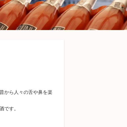
く
昔から人々の舌や鼻を楽
酒です。